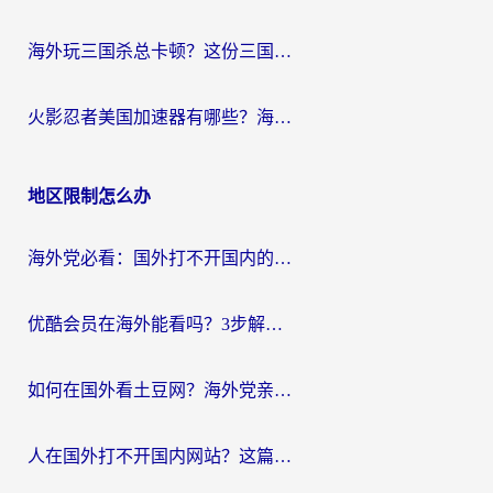
海外玩三国杀总卡顿？这份三国杀游戏加速器指南帮你告别延迟烦恼
火影忍者美国加速器有哪些？海外党亲测的国服游戏加速全攻略（含菲律宾玩三国之刃守望黎明技巧）
地区限制怎么办
海外党必看：国外打不开国内的app怎么办？3步解决你的乡愁
优酷会员在海外能看吗？3步解决海外追剧难题，附实测好用加速器推荐
如何在国外看土豆网？海外党亲测有效的追剧加速器选择指南
人在国外打不开国内网站？这篇攻略帮你无缝解锁国内资源（附交管12123使用技巧）