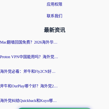
应用权限
联系我们
最新资讯
Mac翻墙回国免费？2026海外华人亲测：从CCTV5直播到国内APP，这样选加速器才靠谱
Proton VPN中国能用吗？海外党选回国加速器的避坑指南（附番茄加速器实测）
海外党必看：斧牛和Fly2CN好用吗？3招教你选对回国加速器（附免费试用攻略）
斧牛和OurPlay哪个好？海外党2026亲测：选对加速器，国内资源秒加载
海外党纠结Quickback和Kuyo哪个好？选对回国加速器才能无缝刷国内资源