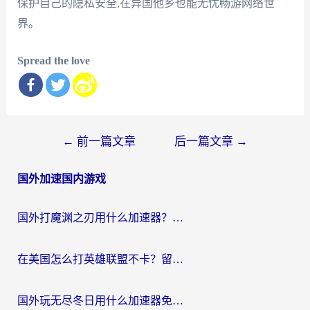
保护自己的隐私安全,在异国他乡也能无忧畅游网络世
界。
Spread the love
文
←
前一篇文章
后一篇文章
→
章
国外加速国内游戏
导
航
国外打魔渊之刃用什么加速器？2026海外玩家国服游戏加速全攻略（附闪耀暖暖&复苏的魔女避坑指南）
在美国怎么打英雄联盟不卡？留学生亲测的国服游戏加速全攻略
国外玩无尽冬日用什么加速器免费？海外党国服游戏加速避坑指南