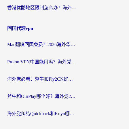
香港优酷地区限制怎么办？海外党亲测有效的追剧解决方案
回国代理vpn
Mac翻墙回国免费？2026海外华人亲测：从CCTV5直播到国内APP，这样选加速器才靠谱
Proton VPN中国能用吗？海外党选回国加速器的避坑指南（附番茄加速器实测）
海外党必看：斧牛和Fly2CN好用吗？3招教你选对回国加速器（附免费试用攻略）
斧牛和OurPlay哪个好？海外党2026亲测：选对加速器，国内资源秒加载
海外党纠结Quickback和Kuyo哪个好？选对回国加速器才能无缝刷国内资源