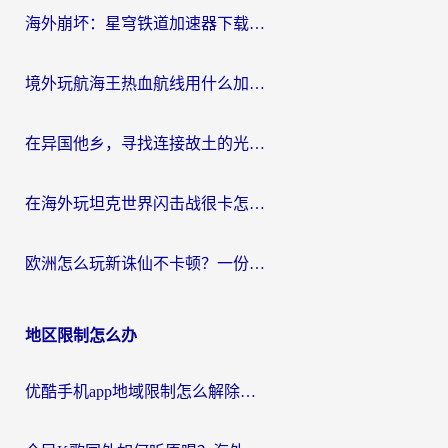
海外崩坏：星穹铁道加速器下载安装：一份给游子的终极网络指南
境外玩航海王热血航线用什么加速器？2026海外玩家实测最优方案（附欧洲问道堡垒前线加速技巧）
在异国他乡，寻找连接故土的光明大陆免费加速器
在海外玩坦克世界闪击战很卡怎么办？老玩家亲测有效的加速器选择指南
欧洲怎么玩新诛仙不卡顿？一份给海外游子的国服游戏畅玩指南
地区限制怎么办
优酷手机app地域限制怎么解除？海外党亲测有效的追剧方案