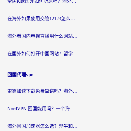
全民K歌国外如何听原唱？海外党亲测有效的回国加速器选择指南
在海外如果使用交管12123怎么处理？留学生亲测有效的回国加速方案
海外看国内电视直播用什么网站比较好？一篇解决你所有追剧难题的实用指南
在国外如何打开中国网站？留学生与海外华人的无缝访问指南
回国代理vpn
雷霆加速下载免费靠谱吗？海外党选回国加速器的避坑指南（附热门工具对比）
NordVPN 回国能用吗？一个海外用户必须面对的真实困境
海外回国加速器怎么选？斧牛和海龟哪个好？一篇帮你避开坑的实用指南