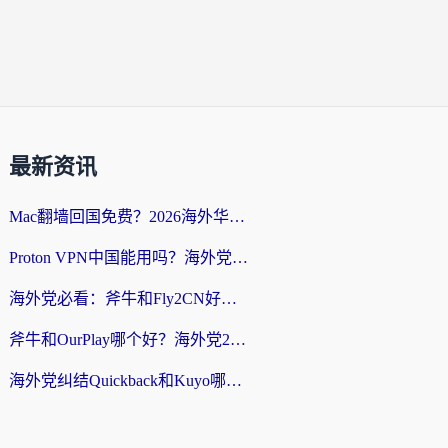
最新资讯
Mac翻墙回国免费？2026海外华人亲测：从CCTV5直播到国内APP，这样选加速器才靠谱
Proton VPN中国能用吗？海外党选回国加速器的避坑指南（附番茄加速器实测）
海外党必看：斧牛和Fly2CN好用吗？3招教你选对回国加速器（附免费试用攻略）
斧牛和OurPlay哪个好？海外党2026亲测：选对加速器，国内资源秒加载
海外党纠结Quickback和Kuyo哪个好？选对回国加速器才能无缝刷国内资源