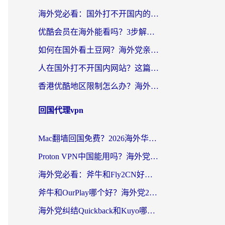
海外党必看：国外打不开国内的app怎么办？3步解决你的乡愁
优酷会员在海外能看吗？3步解决海外追剧难题，附实测好用加速器推荐
如何在国外看土豆网？海外党亲测有效的追剧加速器选择指南
人在国外打不开国内网站？这篇攻略帮你无缝解锁国内资源（附交管12123使用技巧）
香港优酷地区限制怎么办？海外党亲测有效的追剧解决方案
回国代理vpn
Mac翻墙回国免费？2026海外华人亲测：从CCTV5直播到国内APP，这样选加速器才靠谱
Proton VPN中国能用吗？海外党选回国加速器的避坑指南（附番茄加速器实测）
海外党必看：斧牛和Fly2CN好用吗？3招教你选对回国加速器（附免费试用攻略）
斧牛和OurPlay哪个好？海外党2026亲测：选对加速器，国内资源秒加载
海外党纠结Quickback和Kuyo哪个好？选对回国加速器才能无缝刷国内资源