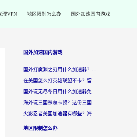
代理VPN
地区限制怎么办
国外加速国内游戏
国外加速国内游戏
国外打魔渊之刃用什么加速器？2026海外玩家国服游戏加速全攻略（附闪耀暖暖&复苏的魔女避坑指南）
在美国怎么打英雄联盟不卡？留学生亲测的国服游戏加速全攻略
国外玩无尽冬日用什么加速器免费？海外党国服游戏加速避坑指南
海外玩三国杀总卡顿？这份三国杀游戏加速器指南帮你告别延迟烦恼
火影忍者美国加速器有哪些？海外党亲测的国服游戏加速全攻略（含菲律宾玩三国之刃守望黎明技巧）
地区限制怎么办