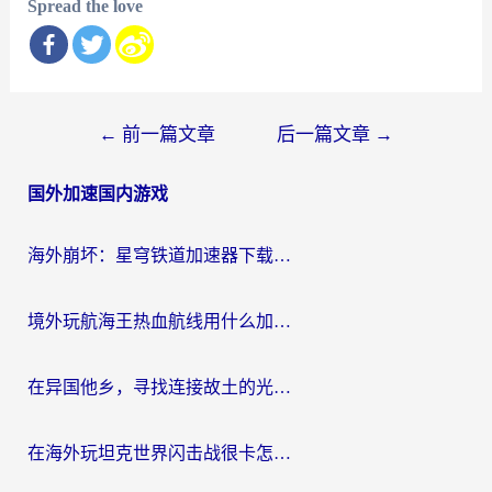
Spread the love
文
←
前一篇文章
后一篇文章
→
章
国外加速国内游戏
导
航
海外崩坏：星穹铁道加速器下载安装：一份给游子的终极网络指南
境外玩航海王热血航线用什么加速器？2026海外玩家实测最优方案（附欧洲问道堡垒前线加速技巧）
在异国他乡，寻找连接故土的光明大陆免费加速器
在海外玩坦克世界闪击战很卡怎么办？老玩家亲测有效的加速器选择指南