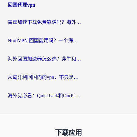
回国代理vpn
雷霆加速下载免费靠谱吗？海外党选回国加速器的避坑指南（附热门工具对比）
NordVPN 回国能用吗？一个海外用户必须面对的真实困境
海外回国加速器怎么选？斧牛和海龟哪个好？一篇帮你避开坑的实用指南
从匈牙利回国内的vpn，不只是为了刷剧那么简单
海外党必看：Quickback和OurPlay好用吗？3分钟选对回国加速器，无缝刷剧玩游戏
下载应用