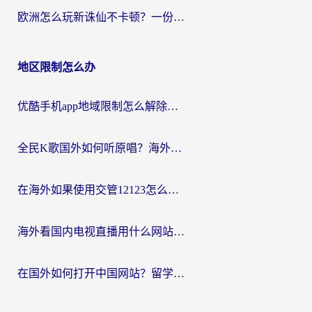
欧洲怎么玩新诛仙不卡顿？一份给海外游子的国服游戏畅玩指南
地区限制怎么办
优酷手机app地域限制怎么解除？海外党亲测有效的追剧方案
全民K歌国外如何听原唱？海外党亲测有效的回国加速器选择指南
在海外如果使用交管12123怎么处理？留学生亲测有效的回国加速方案
海外看国内电视直播用什么网站比较好？一篇解决你所有追剧难题的实用指南
在国外如何打开中国网站？留学生与海外华人的无缝访问指南