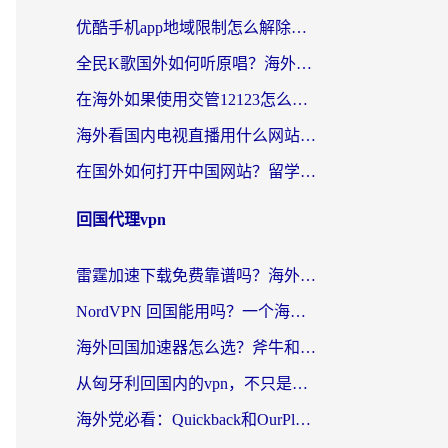
优酷手机app地域限制怎么解除？海外党亲测有效的追剧方案
全民K歌国外如何听原唱？海外党亲测有效的回国加速器选择指南
在海外如果使用交管12123怎么处理？留学生亲测有效的回国加速方案
海外看国内电视直播用什么网站比较好？一篇解决你所有追剧难题的实用指南
在国外如何打开中国网站？留学生与海外华人的无缝访问指南
回国代理vpn
雷霆加速下载免费靠谱吗？海外党选回国加速器的避坑指南（附热门工具对比）
NordVPN 回国能用吗？一个海外用户必须面对的真实困境
海外回国加速器怎么选？斧牛和海龟哪个好？一篇帮你避开坑的实用指南
从匈牙利回国内的vpn，不只是为了刷剧那么简单
海外党必看：Quickback和OurPlay好用吗？3分钟选对回国加速器，无缝刷剧玩游戏