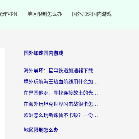
代理VPN
地区限制怎么办
国外加速国内游戏
国外加速国内游戏
海外崩坏：星穹铁道加速器下载安装：一份给游子的终极网络指南
境外玩航海王热血航线用什么加速器？2026海外玩家实测最优方案（附欧洲问道堡垒前线加速技巧）
在异国他乡，寻找连接故土的光明大陆免费加速器
在海外玩坦克世界闪击战很卡怎么办？老玩家亲测有效的加速器选择指南
欧洲怎么玩新诛仙不卡顿？一份给海外游子的国服游戏畅玩指南
地区限制怎么办