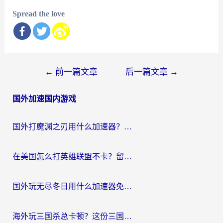
Spread the love
文
←
前一篇文章
后一篇文章
→
章
国外加速国内游戏
导
航
国外打魔渊之刃用什么加速器？2026海外玩家国服游戏加速全攻略（附闪耀暖暖&复苏的魔女避坑指南）
在美国怎么打英雄联盟不卡？留学生亲测的国服游戏加速全攻略
国外玩无尽冬日用什么加速器免费？海外党国服游戏加速避坑指南
海外玩三国杀总卡顿？这份三国杀游戏加速器指南帮你告别延迟烦恼