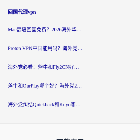
回国代理vpn
Mac翻墙回国免费？2026海外华人亲测：从CCTV5直播到国内APP，这样选加速器才靠谱
Proton VPN中国能用吗？海外党选回国加速器的避坑指南（附番茄加速器实测）
海外党必看：斧牛和Fly2CN好用吗？3招教你选对回国加速器（附免费试用攻略）
斧牛和OurPlay哪个好？海外党2026亲测：选对加速器，国内资源秒加载
海外党纠结Quickback和Kuyo哪个好？选对回国加速器才能无缝刷国内资源