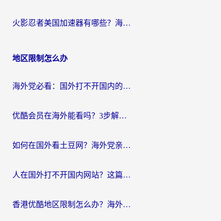
火影忍者美国加速器有哪些？海外党亲测的国服游戏加速全攻略（含菲律宾玩三国之刃守望黎明技巧）
地区限制怎么办
海外党必看：国外打不开国内的app怎么办？3步解决你的乡愁
优酷会员在海外能看吗？3步解决海外追剧难题，附实测好用加速器推荐
如何在国外看土豆网？海外党亲测有效的追剧加速器选择指南
人在国外打不开国内网站？这篇攻略帮你无缝解锁国内资源（附交管12123使用技巧）
香港优酷地区限制怎么办？海外党亲测有效的追剧解决方案