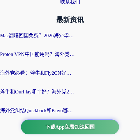
联系我们
最新资讯
Mac翻墙回国免费？2026海外华人亲测：从CCTV5直播到国内APP，这样选加速器才靠谱
Proton VPN中国能用吗？海外党选回国加速器的避坑指南（附番茄加速器实测）
海外党必看：斧牛和Fly2CN好用吗？3招教你选对回国加速器（附免费试用攻略）
斧牛和OurPlay哪个好？海外党2026亲测：选对加速器，国内资源秒加载
海外党纠结Quickback和Kuyo哪个好？选对回国加速器才能无缝刷国内资源
下载App免费加速回国