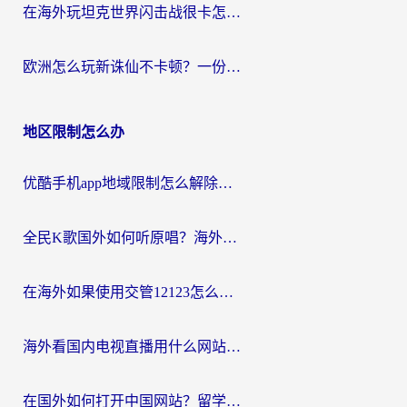
在海外玩坦克世界闪击战很卡怎么办？老玩家亲测有效的加速器选择指南
欧洲怎么玩新诛仙不卡顿？一份给海外游子的国服游戏畅玩指南
地区限制怎么办
优酷手机app地域限制怎么解除？海外党亲测有效的追剧方案
全民K歌国外如何听原唱？海外党亲测有效的回国加速器选择指南
在海外如果使用交管12123怎么处理？留学生亲测有效的回国加速方案
海外看国内电视直播用什么网站比较好？一篇解决你所有追剧难题的实用指南
在国外如何打开中国网站？留学生与海外华人的无缝访问指南