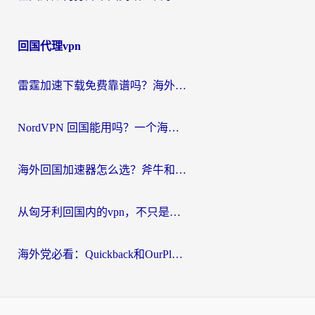
回国代理vpn
雷霆加速下载免费靠谱吗？海外党选回国加速器的避坑指南（附热门工具对比）
NordVPN 回国能用吗？一个海外用户必须面对的真实困境
海外回国加速器怎么选？斧牛和海龟哪个好？一篇帮你避开坑的实用指南
从匈牙利回国内的vpn，不只是为了刷剧那么简单
海外党必看：Quickback和OurPlay好用吗？3分钟选对回国加速器，无缝刷剧玩游戏