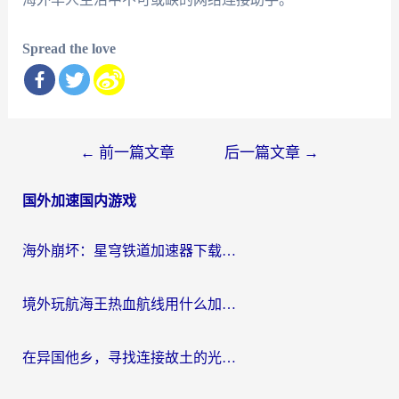
Spread the love
文
←
前一篇文章
后一篇文章
→
章
国外加速国内游戏
导
航
海外崩坏：星穹铁道加速器下载安装：一份给游子的终极网络指南
境外玩航海王热血航线用什么加速器？2026海外玩家实测最优方案（附欧洲问道堡垒前线加速技巧）
在异国他乡，寻找连接故土的光明大陆免费加速器