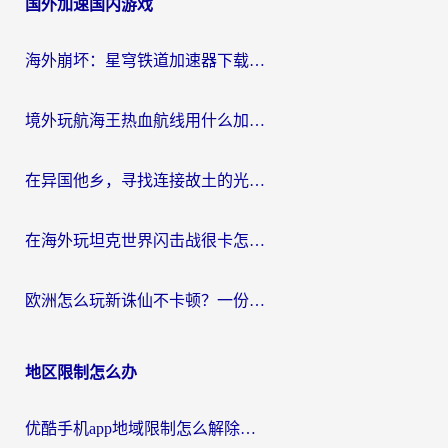
国外加速国内游戏
导
航
海外崩坏：星穹铁道加速器下载安装：一份给游子的终极网络指南
境外玩航海王热血航线用什么加速器？2026海外玩家实测最优方案（附欧洲问道堡垒前线加速技巧）
在异国他乡，寻找连接故土的光明大陆免费加速器
在海外玩坦克世界闪击战很卡怎么办？老玩家亲测有效的加速器选择指南
欧洲怎么玩新诛仙不卡顿？一份给海外游子的国服游戏畅玩指南
地区限制怎么办
优酷手机app地域限制怎么解除？海外党亲测有效的追剧方案