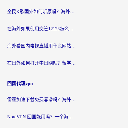
全民K歌国外如何听原唱？海外党亲测有效的回国加速器选择指南
在海外如果使用交管12123怎么处理？留学生亲测有效的回国加速方案
海外看国内电视直播用什么网站比较好？一篇解决你所有追剧难题的实用指南
在国外如何打开中国网站？留学生与海外华人的无缝访问指南
回国代理vpn
雷霆加速下载免费靠谱吗？海外党选回国加速器的避坑指南（附热门工具对比）
NordVPN 回国能用吗？一个海外用户必须面对的真实困境