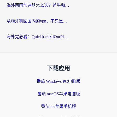
海外回国加速器怎么选？斧牛和海龟哪个好？一篇帮你避开坑的实用指南
从匈牙利回国内的vpn，不只是为了刷剧那么简单
海外党必看：Quickback和OurPlay好用吗？3分钟选对回国加速器，无缝刷剧玩游戏
下载应用
番茄 Windows PC电脑版
番茄 macOS苹果电脑版
番茄 ios苹果手机版