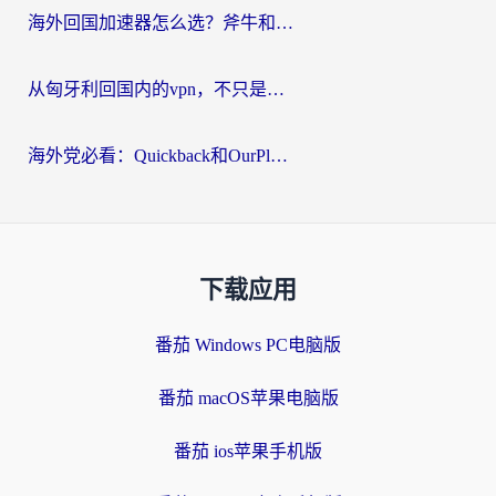
海外回国加速器怎么选？斧牛和海龟哪个好？一篇帮你避开坑的实用指南
从匈牙利回国内的vpn，不只是为了刷剧那么简单
海外党必看：Quickback和OurPlay好用吗？3分钟选对回国加速器，无缝刷剧玩游戏
下载应用
番茄 Windows PC电脑版
番茄 macOS苹果电脑版
番茄 ios苹果手机版