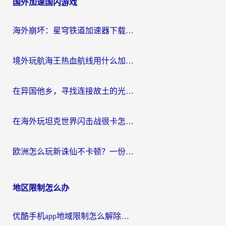
国外加速国内游戏
导
航
海外崩坏：星穹铁道加速器下载安装：一份给游子的终极网络指南
境外玩航海王热血航线用什么加速器？2026海外玩家实测最优方案（附欧洲问道堡垒前线加速技巧）
在异国他乡，寻找连接故土的光明大陆免费加速器
在海外玩坦克世界闪击战很卡怎么办？老玩家亲测有效的加速器选择指南
欧洲怎么玩新诛仙不卡顿？一份给海外游子的国服游戏畅玩指南
地区限制怎么办
优酷手机app地域限制怎么解除？海外党亲测有效的追剧方案