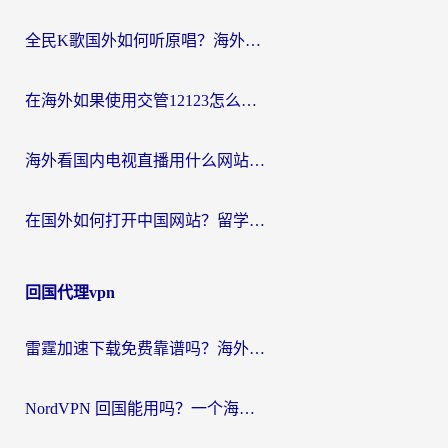
全民K歌国外如何听原唱？海外党亲测有效的回国加速器选择指南
在海外如果使用交管12123怎么处理？留学生亲测有效的回国加速方案
海外看国内电视直播用什么网站比较好？一篇解决你所有追剧难题的实用指南
在国外如何打开中国网站？留学生与海外华人的无缝访问指南
回国代理vpn
雷霆加速下载免费靠谱吗？海外党选回国加速器的避坑指南（附热门工具对比）
NordVPN 回国能用吗？一个海外用户必须面对的真实困境