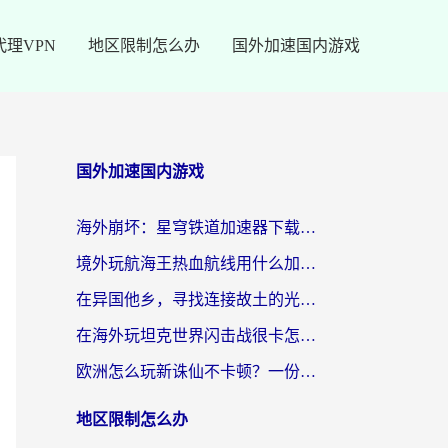
代理VPN
地区限制怎么办
国外加速国内游戏
国外加速国内游戏
海外崩坏：星穹铁道加速器下载安装：一份给游子的终极网络指南
境外玩航海王热血航线用什么加速器？2026海外玩家实测最优方案（附欧洲问道堡垒前线加速技巧）
在异国他乡，寻找连接故土的光明大陆免费加速器
在海外玩坦克世界闪击战很卡怎么办？老玩家亲测有效的加速器选择指南
欧洲怎么玩新诛仙不卡顿？一份给海外游子的国服游戏畅玩指南
地区限制怎么办