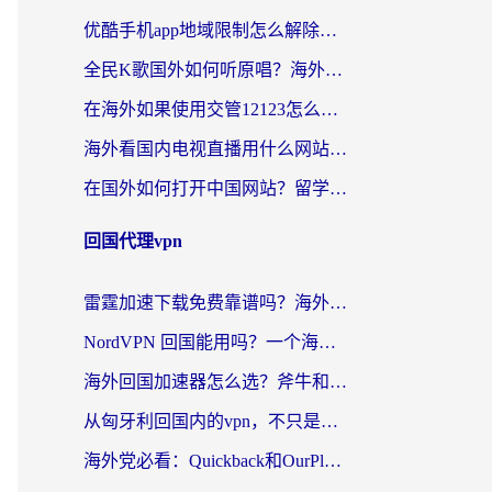
优酷手机app地域限制怎么解除？海外党亲测有效的追剧方案
全民K歌国外如何听原唱？海外党亲测有效的回国加速器选择指南
在海外如果使用交管12123怎么处理？留学生亲测有效的回国加速方案
海外看国内电视直播用什么网站比较好？一篇解决你所有追剧难题的实用指南
在国外如何打开中国网站？留学生与海外华人的无缝访问指南
回国代理vpn
雷霆加速下载免费靠谱吗？海外党选回国加速器的避坑指南（附热门工具对比）
NordVPN 回国能用吗？一个海外用户必须面对的真实困境
海外回国加速器怎么选？斧牛和海龟哪个好？一篇帮你避开坑的实用指南
从匈牙利回国内的vpn，不只是为了刷剧那么简单
海外党必看：Quickback和OurPlay好用吗？3分钟选对回国加速器，无缝刷剧玩游戏