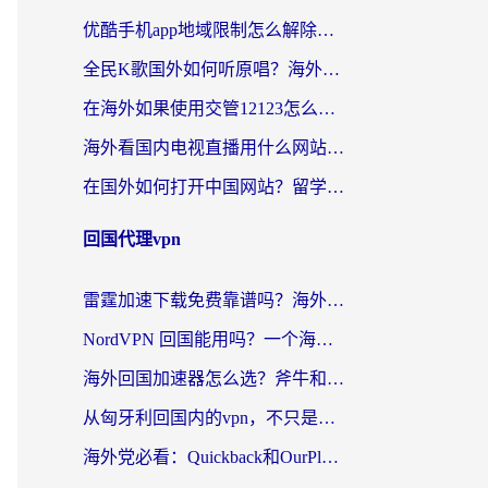
优酷手机app地域限制怎么解除？海外党亲测有效的追剧方案
全民K歌国外如何听原唱？海外党亲测有效的回国加速器选择指南
在海外如果使用交管12123怎么处理？留学生亲测有效的回国加速方案
海外看国内电视直播用什么网站比较好？一篇解决你所有追剧难题的实用指南
在国外如何打开中国网站？留学生与海外华人的无缝访问指南
回国代理vpn
雷霆加速下载免费靠谱吗？海外党选回国加速器的避坑指南（附热门工具对比）
NordVPN 回国能用吗？一个海外用户必须面对的真实困境
海外回国加速器怎么选？斧牛和海龟哪个好？一篇帮你避开坑的实用指南
从匈牙利回国内的vpn，不只是为了刷剧那么简单
海外党必看：Quickback和OurPlay好用吗？3分钟选对回国加速器，无缝刷剧玩游戏