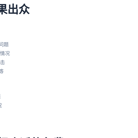
效果出众
问题
的情况
攻击
 等
题
况