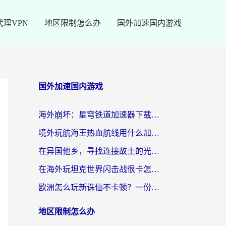
代理VPN
地区限制怎么办
国外加速国内游戏
国外加速国内游戏
海外崩坏：星穹铁道加速器下载安装：一份给游子的终极网络指南
境外玩航海王热血航线用什么加速器？2026海外玩家实测最优方案（附欧洲问道堡垒前线加速技巧）
在异国他乡，寻找连接故土的光明大陆免费加速器
在海外玩坦克世界闪击战很卡怎么办？老玩家亲测有效的加速器选择指南
欧洲怎么玩新诛仙不卡顿？一份给海外游子的国服游戏畅玩指南
地区限制怎么办