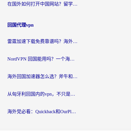
在国外如何打开中国网站？留学生与海外华人的无缝访问指南
回国代理vpn
雷霆加速下载免费靠谱吗？海外党选回国加速器的避坑指南（附热门工具对比）
NordVPN 回国能用吗？一个海外用户必须面对的真实困境
海外回国加速器怎么选？斧牛和海龟哪个好？一篇帮你避开坑的实用指南
从匈牙利回国内的vpn，不只是为了刷剧那么简单
海外党必看：Quickback和OurPlay好用吗？3分钟选对回国加速器，无缝刷剧玩游戏