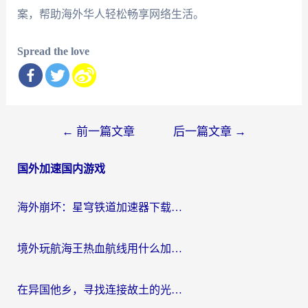
案，帮助海外华人轻松畅享网络生活。
Spread the love
文
←
前一篇文章
后一篇文章
→
章
国外加速国内游戏
导
航
海外崩坏：星穹铁道加速器下载安装：一份给游子的终极网络指南
境外玩航海王热血航线用什么加速器？2026海外玩家实测最优方案（附欧洲问道堡垒前线加速技巧）
在异国他乡，寻找连接故土的光明大陆免费加速器