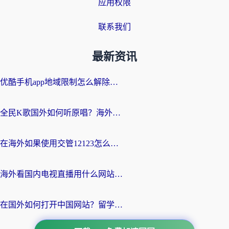
应用权限
联系我们
最新资讯
优酷手机app地域限制怎么解除？海外党亲测有效的追剧方案
全民K歌国外如何听原唱？海外党亲测有效的回国加速器选择指南
在海外如果使用交管12123怎么处理？留学生亲测有效的回国加速方案
海外看国内电视直播用什么网站比较好？一篇解决你所有追剧难题的实用指南
在国外如何打开中国网站？留学生与海外华人的无缝访问指南