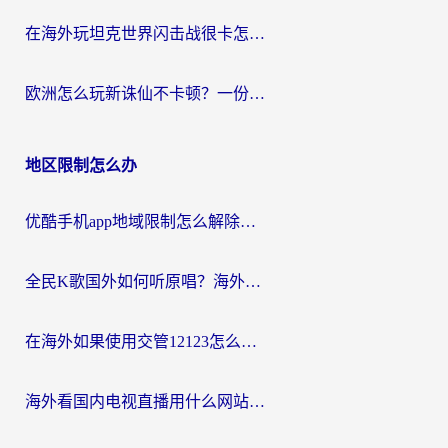
在海外玩坦克世界闪击战很卡怎么办？老玩家亲测有效的加速器选择指南
欧洲怎么玩新诛仙不卡顿？一份给海外游子的国服游戏畅玩指南
地区限制怎么办
优酷手机app地域限制怎么解除？海外党亲测有效的追剧方案
全民K歌国外如何听原唱？海外党亲测有效的回国加速器选择指南
在海外如果使用交管12123怎么处理？留学生亲测有效的回国加速方案
海外看国内电视直播用什么网站比较好？一篇解决你所有追剧难题的实用指南