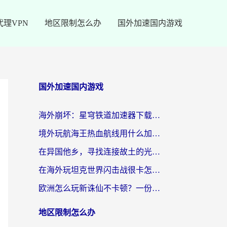
代理VPN
地区限制怎么办
国外加速国内游戏
国外加速国内游戏
海外崩坏：星穹铁道加速器下载安装：一份给游子的终极网络指南
境外玩航海王热血航线用什么加速器？2026海外玩家实测最优方案（附欧洲问道堡垒前线加速技巧）
在异国他乡，寻找连接故土的光明大陆免费加速器
在海外玩坦克世界闪击战很卡怎么办？老玩家亲测有效的加速器选择指南
欧洲怎么玩新诛仙不卡顿？一份给海外游子的国服游戏畅玩指南
地区限制怎么办