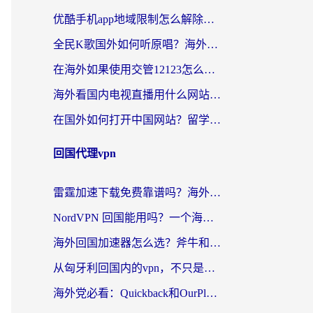
优酷手机app地域限制怎么解除？海外党亲测有效的追剧方案
全民K歌国外如何听原唱？海外党亲测有效的回国加速器选择指南
在海外如果使用交管12123怎么处理？留学生亲测有效的回国加速方案
海外看国内电视直播用什么网站比较好？一篇解决你所有追剧难题的实用指南
在国外如何打开中国网站？留学生与海外华人的无缝访问指南
回国代理vpn
雷霆加速下载免费靠谱吗？海外党选回国加速器的避坑指南（附热门工具对比）
NordVPN 回国能用吗？一个海外用户必须面对的真实困境
海外回国加速器怎么选？斧牛和海龟哪个好？一篇帮你避开坑的实用指南
从匈牙利回国内的vpn，不只是为了刷剧那么简单
海外党必看：Quickback和OurPlay好用吗？3分钟选对回国加速器，无缝刷剧玩游戏