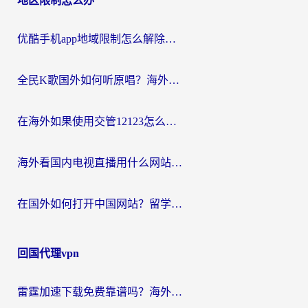
地区限制怎么办
优酷手机app地域限制怎么解除？海外党亲测有效的追剧方案
全民K歌国外如何听原唱？海外党亲测有效的回国加速器选择指南
在海外如果使用交管12123怎么处理？留学生亲测有效的回国加速方案
海外看国内电视直播用什么网站比较好？一篇解决你所有追剧难题的实用指南
在国外如何打开中国网站？留学生与海外华人的无缝访问指南
回国代理vpn
雷霆加速下载免费靠谱吗？海外党选回国加速器的避坑指南（附热门工具对比）