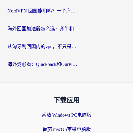
NordVPN 回国能用吗？一个海外用户必须面对的真实困境
海外回国加速器怎么选？斧牛和海龟哪个好？一篇帮你避开坑的实用指南
从匈牙利回国内的vpn，不只是为了刷剧那么简单
海外党必看：Quickback和OurPlay好用吗？3分钟选对回国加速器，无缝刷剧玩游戏
下载应用
番茄 Windows PC电脑版
番茄 macOS苹果电脑版