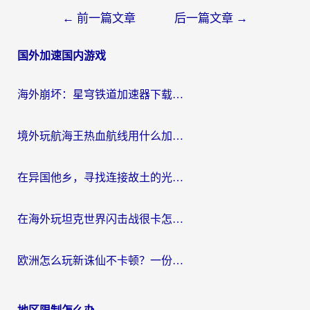
文
←
前一篇文章
后一篇文章
→
章
国外加速国内游戏
导
航
海外崩坏：星穹铁道加速器下载安装：一份给游子的终极网络指南
境外玩航海王热血航线用什么加速器？2026海外玩家实测最优方案（附欧洲问道堡垒前线加速技巧）
在异国他乡，寻找连接故土的光明大陆免费加速器
在海外玩坦克世界闪击战很卡怎么办？老玩家亲测有效的加速器选择指南
欧洲怎么玩新诛仙不卡顿？一份给海外游子的国服游戏畅玩指南