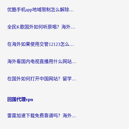
优酷手机app地域限制怎么解除？海外党亲测有效的追剧方案
全民K歌国外如何听原唱？海外党亲测有效的回国加速器选择指南
在海外如果使用交管12123怎么处理？留学生亲测有效的回国加速方案
海外看国内电视直播用什么网站比较好？一篇解决你所有追剧难题的实用指南
在国外如何打开中国网站？留学生与海外华人的无缝访问指南
回国代理vpn
雷霆加速下载免费靠谱吗？海外党选回国加速器的避坑指南（附热门工具对比）