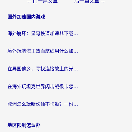
文
←
前一篇文章
后一篇文章
→
章
国外加速国内游戏
导
航
海外崩坏：星穹铁道加速器下载安装：一份给游子的终极网络指南
境外玩航海王热血航线用什么加速器？2026海外玩家实测最优方案（附欧洲问道堡垒前线加速技巧）
在异国他乡，寻找连接故土的光明大陆免费加速器
在海外玩坦克世界闪击战很卡怎么办？老玩家亲测有效的加速器选择指南
欧洲怎么玩新诛仙不卡顿？一份给海外游子的国服游戏畅玩指南
地区限制怎么办