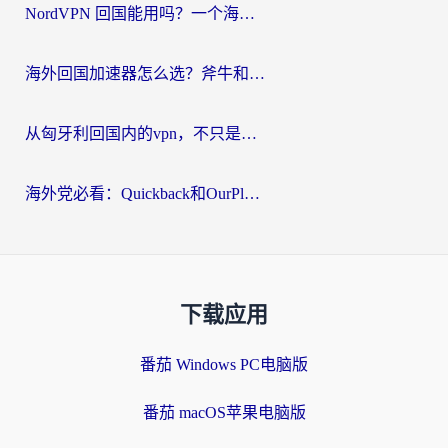
NordVPN 回国能用吗？一个海外用户必须面对的真实困境
海外回国加速器怎么选？斧牛和海龟哪个好？一篇帮你避开坑的实用指南
从匈牙利回国内的vpn，不只是为了刷剧那么简单
海外党必看：Quickback和OurPlay好用吗？3分钟选对回国加速器，无缝刷剧玩游戏
下载应用
番茄 Windows PC电脑版
番茄 macOS苹果电脑版