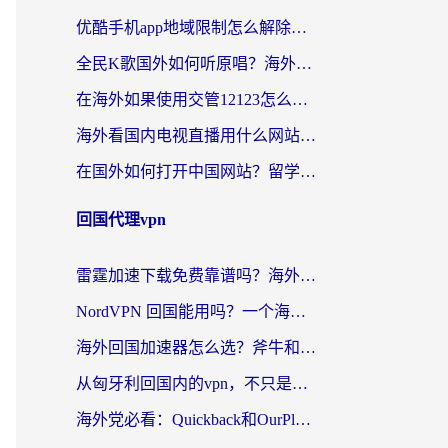
优酷手机app地域限制怎么解除？海外党亲测有效的追剧方案
全民K歌国外如何听原唱？海外党亲测有效的回国加速器选择指南
在海外如果使用交管12123怎么处理？留学生亲测有效的回国加速方案
海外看国内电视直播用什么网站比较好？一篇解决你所有追剧难题的实用指南
在国外如何打开中国网站？留学生与海外华人的无缝访问指南
回国代理vpn
雷霆加速下载免费靠谱吗？海外党选回国加速器的避坑指南（附热门工具对比）
NordVPN 回国能用吗？一个海外用户必须面对的真实困境
海外回国加速器怎么选？斧牛和海龟哪个好？一篇帮你避开坑的实用指南
从匈牙利回国内的vpn，不只是为了刷剧那么简单
海外党必看：Quickback和OurPlay好用吗？3分钟选对回国加速器，无缝刷剧玩游戏