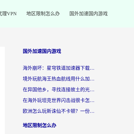
代理VPN
地区限制怎么办
国外加速国内游戏
国外加速国内游戏
海外崩坏：星穹铁道加速器下载安装：一份给游子的终极网络指南
境外玩航海王热血航线用什么加速器？2026海外玩家实测最优方案（附欧洲问道堡垒前线加速技巧）
在异国他乡，寻找连接故土的光明大陆免费加速器
在海外玩坦克世界闪击战很卡怎么办？老玩家亲测有效的加速器选择指南
欧洲怎么玩新诛仙不卡顿？一份给海外游子的国服游戏畅玩指南
地区限制怎么办