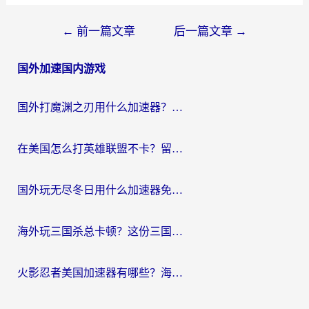
文
←
前一篇文章
后一篇文章
→
章
国外加速国内游戏
导
航
国外打魔渊之刃用什么加速器？2026海外玩家国服游戏加速全攻略（附闪耀暖暖&复苏的魔女避坑指南）
在美国怎么打英雄联盟不卡？留学生亲测的国服游戏加速全攻略
国外玩无尽冬日用什么加速器免费？海外党国服游戏加速避坑指南
海外玩三国杀总卡顿？这份三国杀游戏加速器指南帮你告别延迟烦恼
火影忍者美国加速器有哪些？海外党亲测的国服游戏加速全攻略（含菲律宾玩三国之刃守望黎明技巧）