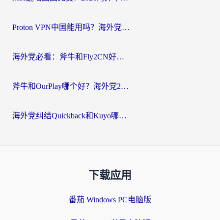
Proton VPN中国能用吗？海外党选回国加速器的避坑指南（附番茄加速器实测）
海外党必看：斧牛和Fly2CN好用吗？3招教你选对回国加速器（附免费试用攻略）
斧牛和OurPlay哪个好？海外党2026亲测：选对加速器，国内资源秒加载
海外党纠结Quickback和Kuyo哪个好？选对回国加速器才能无缝刷国内资源
下载应用
番茄 Windows PC电脑版