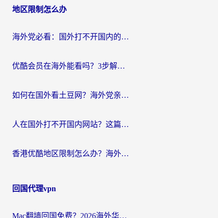
地区限制怎么办
海外党必看：国外打不开国内的app怎么办？3步解决你的乡愁
优酷会员在海外能看吗？3步解决海外追剧难题，附实测好用加速器推荐
如何在国外看土豆网？海外党亲测有效的追剧加速器选择指南
人在国外打不开国内网站？这篇攻略帮你无缝解锁国内资源（附交管12123使用技巧）
香港优酷地区限制怎么办？海外党亲测有效的追剧解决方案
回国代理vpn
Mac翻墙回国免费？2026海外华人亲测：从CCTV5直播到国内APP，这样选加速器才靠谱