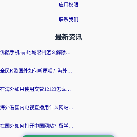
应用权限
联系我们
最新资讯
优酷手机app地域限制怎么解除？海外党亲测有效的追剧方案
全民K歌国外如何听原唱？海外党亲测有效的回国加速器选择指南
在海外如果使用交管12123怎么处理？留学生亲测有效的回国加速方案
海外看国内电视直播用什么网站比较好？一篇解决你所有追剧难题的实用指南
在国外如何打开中国网站？留学生与海外华人的无缝访问指南