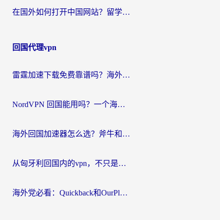
在国外如何打开中国网站？留学生与海外华人的无缝访问指南
回国代理vpn
雷霆加速下载免费靠谱吗？海外党选回国加速器的避坑指南（附热门工具对比）
NordVPN 回国能用吗？一个海外用户必须面对的真实困境
海外回国加速器怎么选？斧牛和海龟哪个好？一篇帮你避开坑的实用指南
从匈牙利回国内的vpn，不只是为了刷剧那么简单
海外党必看：Quickback和OurPlay好用吗？3分钟选对回国加速器，无缝刷剧玩游戏