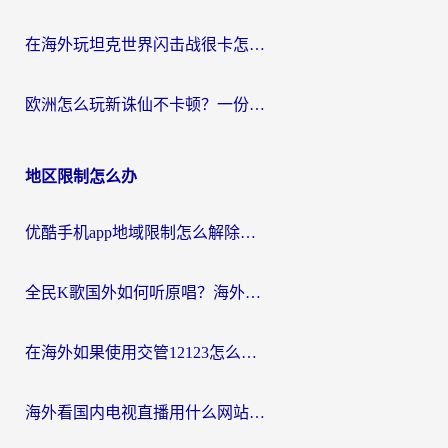
在海外玩坦克世界闪击战很卡怎么办？老玩家亲测有效的加速器选择指南
欧洲怎么玩新诛仙不卡顿？一份给海外游子的国服游戏畅玩指南
地区限制怎么办
优酷手机app地域限制怎么解除？海外党亲测有效的追剧方案
全民K歌国外如何听原唱？海外党亲测有效的回国加速器选择指南
在海外如果使用交管12123怎么处理？留学生亲测有效的回国加速方案
海外看国内电视直播用什么网站比较好？一篇解决你所有追剧难题的实用指南