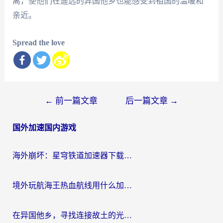
离，使他们在遥远的异国他乡也能感受到祖国的温暖和
亲近。
Spread the love
文
←
前一篇文章
后一篇文章
→
章
国外加速国内游戏
导
航
海外崩坏：星穹铁道加速器下载安装：一份给游子的终极网络指南
境外玩航海王热血航线用什么加速器？2026海外玩家实测最优方案（附欧洲问道堡垒前线加速技巧）
在异国他乡，寻找连接故土的光明大陆免费加速器