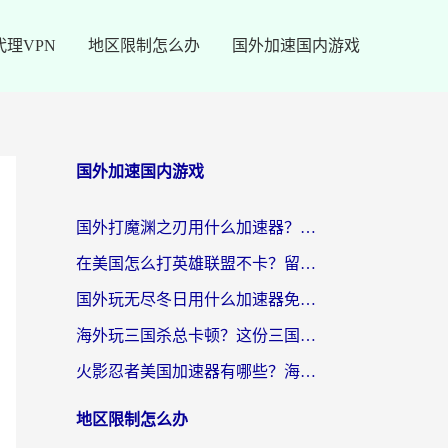
代理VPN
地区限制怎么办
国外加速国内游戏
国外加速国内游戏
国外打魔渊之刃用什么加速器？2026海外玩家国服游戏加速全攻略（附闪耀暖暖&复苏的魔女避坑指南）
在美国怎么打英雄联盟不卡？留学生亲测的国服游戏加速全攻略
国外玩无尽冬日用什么加速器免费？海外党国服游戏加速避坑指南
海外玩三国杀总卡顿？这份三国杀游戏加速器指南帮你告别延迟烦恼
火影忍者美国加速器有哪些？海外党亲测的国服游戏加速全攻略（含菲律宾玩三国之刃守望黎明技巧）
地区限制怎么办