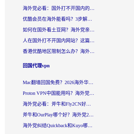
海外党必看：国外打不开国内的app怎么办？3步解决你的乡愁
优酷会员在海外能看吗？3步解决海外追剧难题，附实测好用加速器推荐
如何在国外看土豆网？海外党亲测有效的追剧加速器选择指南
人在国外打不开国内网站？这篇攻略帮你无缝解锁国内资源（附交管12123使用技巧）
香港优酷地区限制怎么办？海外党亲测有效的追剧解决方案
回国代理vpn
Mac翻墙回国免费？2026海外华人亲测：从CCTV5直播到国内APP，这样选加速器才靠谱
Proton VPN中国能用吗？海外党选回国加速器的避坑指南（附番茄加速器实测）
海外党必看：斧牛和Fly2CN好用吗？3招教你选对回国加速器（附免费试用攻略）
斧牛和OurPlay哪个好？海外党2026亲测：选对加速器，国内资源秒加载
海外党纠结Quickback和Kuyo哪个好？选对回国加速器才能无缝刷国内资源