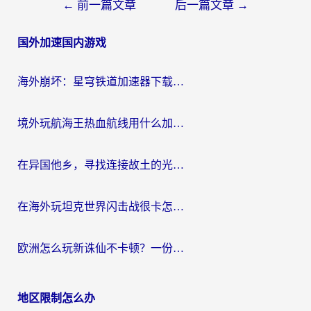
文
←
前一篇文章
后一篇文章
→
章
国外加速国内游戏
导
航
海外崩坏：星穹铁道加速器下载安装：一份给游子的终极网络指南
境外玩航海王热血航线用什么加速器？2026海外玩家实测最优方案（附欧洲问道堡垒前线加速技巧）
在异国他乡，寻找连接故土的光明大陆免费加速器
在海外玩坦克世界闪击战很卡怎么办？老玩家亲测有效的加速器选择指南
欧洲怎么玩新诛仙不卡顿？一份给海外游子的国服游戏畅玩指南
地区限制怎么办