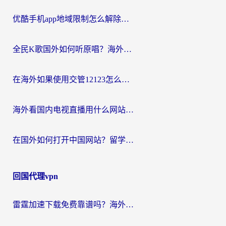
优酷手机app地域限制怎么解除？海外党亲测有效的追剧方案
全民K歌国外如何听原唱？海外党亲测有效的回国加速器选择指南
在海外如果使用交管12123怎么处理？留学生亲测有效的回国加速方案
海外看国内电视直播用什么网站比较好？一篇解决你所有追剧难题的实用指南
在国外如何打开中国网站？留学生与海外华人的无缝访问指南
回国代理vpn
雷霆加速下载免费靠谱吗？海外党选回国加速器的避坑指南（附热门工具对比）