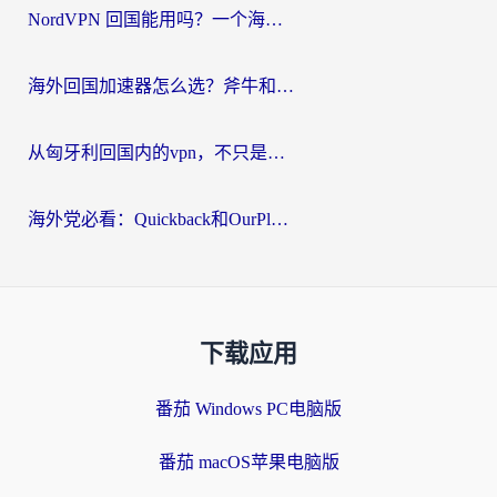
NordVPN 回国能用吗？一个海外用户必须面对的真实困境
海外回国加速器怎么选？斧牛和海龟哪个好？一篇帮你避开坑的实用指南
从匈牙利回国内的vpn，不只是为了刷剧那么简单
海外党必看：Quickback和OurPlay好用吗？3分钟选对回国加速器，无缝刷剧玩游戏
下载应用
番茄 Windows PC电脑版
番茄 macOS苹果电脑版