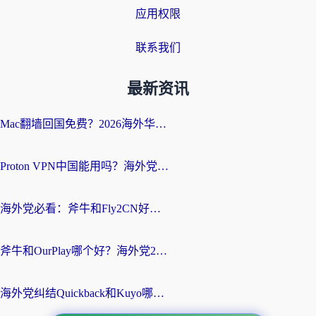
应用权限
联系我们
最新资讯
Mac翻墙回国免费？2026海外华人亲测：从CCTV5直播到国内APP，这样选加速器才靠谱
Proton VPN中国能用吗？海外党选回国加速器的避坑指南（附番茄加速器实测）
海外党必看：斧牛和Fly2CN好用吗？3招教你选对回国加速器（附免费试用攻略）
斧牛和OurPlay哪个好？海外党2026亲测：选对加速器，国内资源秒加载
海外党纠结Quickback和Kuyo哪个好？选对回国加速器才能无缝刷国内资源