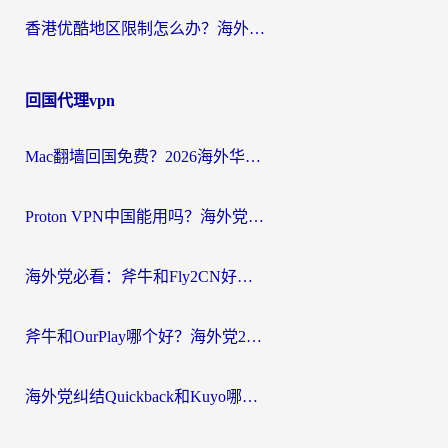
香港优酷地区限制怎么办？海外党亲测有效的追剧解决方案
回国代理vpn
Mac翻墙回国免费？2026海外华人亲测：从CCTV5直播到国内APP，这样选加速器才靠谱
Proton VPN中国能用吗？海外党选回国加速器的避坑指南（附番茄加速器实测）
海外党必看：斧牛和Fly2CN好用吗？3招教你选对回国加速器（附免费试用攻略）
斧牛和OurPlay哪个好？海外党2026亲测：选对加速器，国内资源秒加载
海外党纠结Quickback和Kuyo哪个好？选对回国加速器才能无缝刷国内资源