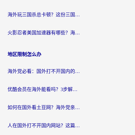
海外玩三国杀总卡顿？这份三国杀游戏加速器指南帮你告别延迟烦恼
火影忍者美国加速器有哪些？海外党亲测的国服游戏加速全攻略（含菲律宾玩三国之刃守望黎明技巧）
地区限制怎么办
海外党必看：国外打不开国内的app怎么办？3步解决你的乡愁
优酷会员在海外能看吗？3步解决海外追剧难题，附实测好用加速器推荐
如何在国外看土豆网？海外党亲测有效的追剧加速器选择指南
人在国外打不开国内网站？这篇攻略帮你无缝解锁国内资源（附交管12123使用技巧）