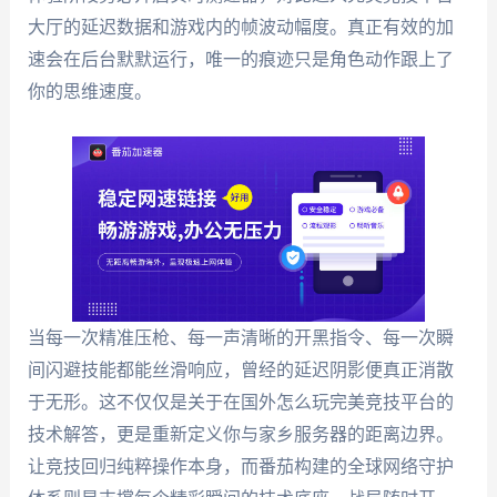
大厅的延迟数据和游戏内的帧波动幅度。真正有效的加
速会在后台默默运行，唯一的痕迹只是角色动作跟上了
你的思维速度。
当每一次精准压枪、每一声清晰的开黑指令、每一次瞬
间闪避技能都能丝滑响应，曾经的延迟阴影便真正消散
于无形。这不仅仅是关于在国外怎么玩完美竞技平台的
技术解答，更是重新定义你与家乡服务器的距离边界。
让竞技回归纯粹操作本身，而番茄构建的全球网络守护