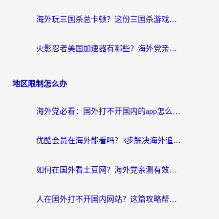
海外玩三国杀总卡顿？这份三国杀游戏加速器指南帮你告别延迟烦恼
火影忍者美国加速器有哪些？海外党亲测的国服游戏加速全攻略（含菲律宾玩三国之刃守望黎明技巧）
地区限制怎么办
海外党必看：国外打不开国内的app怎么办？3步解决你的乡愁
优酷会员在海外能看吗？3步解决海外追剧难题，附实测好用加速器推荐
如何在国外看土豆网？海外党亲测有效的追剧加速器选择指南
人在国外打不开国内网站？这篇攻略帮你无缝解锁国内资源（附交管12123使用技巧）