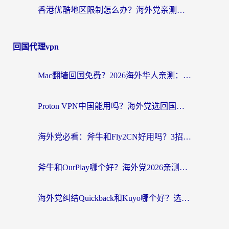
香港优酷地区限制怎么办？海外党亲测有效的追剧解决方案
回国代理vpn
Mac翻墙回国免费？2026海外华人亲测：从CCTV5直播到国内APP，这样选加速器才靠谱
Proton VPN中国能用吗？海外党选回国加速器的避坑指南（附番茄加速器实测）
海外党必看：斧牛和Fly2CN好用吗？3招教你选对回国加速器（附免费试用攻略）
斧牛和OurPlay哪个好？海外党2026亲测：选对加速器，国内资源秒加载
海外党纠结Quickback和Kuyo哪个好？选对回国加速器才能无缝刷国内资源