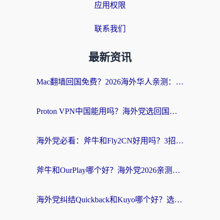
应用权限
联系我们
最新资讯
Mac翻墙回国免费？2026海外华人亲测：从CCTV5直播到国内APP，这样选加速器才靠谱
Proton VPN中国能用吗？海外党选回国加速器的避坑指南（附番茄加速器实测）
海外党必看：斧牛和Fly2CN好用吗？3招教你选对回国加速器（附免费试用攻略）
斧牛和OurPlay哪个好？海外党2026亲测：选对加速器，国内资源秒加载
海外党纠结Quickback和Kuyo哪个好？选对回国加速器才能无缝刷国内资源