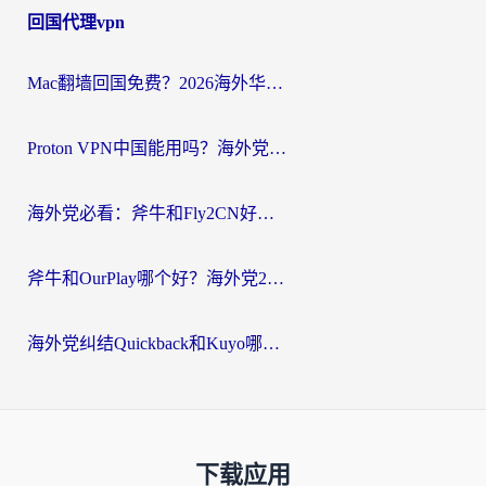
回国代理vpn
Mac翻墙回国免费？2026海外华人亲测：从CCTV5直播到国内APP，这样选加速器才靠谱
Proton VPN中国能用吗？海外党选回国加速器的避坑指南（附番茄加速器实测）
海外党必看：斧牛和Fly2CN好用吗？3招教你选对回国加速器（附免费试用攻略）
斧牛和OurPlay哪个好？海外党2026亲测：选对加速器，国内资源秒加载
海外党纠结Quickback和Kuyo哪个好？选对回国加速器才能无缝刷国内资源
下载应用