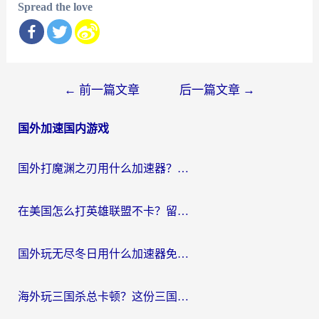
Spread the love
文
←
前一篇文章
后一篇文章
→
章
国外加速国内游戏
导
航
国外打魔渊之刃用什么加速器？2026海外玩家国服游戏加速全攻略（附闪耀暖暖&复苏的魔女避坑指南）
在美国怎么打英雄联盟不卡？留学生亲测的国服游戏加速全攻略
国外玩无尽冬日用什么加速器免费？海外党国服游戏加速避坑指南
海外玩三国杀总卡顿？这份三国杀游戏加速器指南帮你告别延迟烦恼