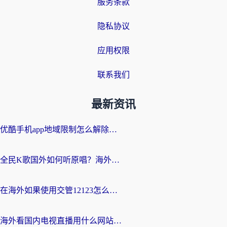
服务条款
隐私协议
应用权限
联系我们
最新资讯
优酷手机app地域限制怎么解除？海外党亲测有效的追剧方案
全民K歌国外如何听原唱？海外党亲测有效的回国加速器选择指南
在海外如果使用交管12123怎么处理？留学生亲测有效的回国加速方案
海外看国内电视直播用什么网站比较好？一篇解决你所有追剧难题的实用指南