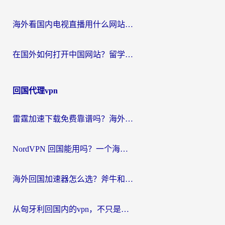
海外看国内电视直播用什么网站比较好？一篇解决你所有追剧难题的实用指南
在国外如何打开中国网站？留学生与海外华人的无缝访问指南
回国代理vpn
雷霆加速下载免费靠谱吗？海外党选回国加速器的避坑指南（附热门工具对比）
NordVPN 回国能用吗？一个海外用户必须面对的真实困境
海外回国加速器怎么选？斧牛和海龟哪个好？一篇帮你避开坑的实用指南
从匈牙利回国内的vpn，不只是为了刷剧那么简单