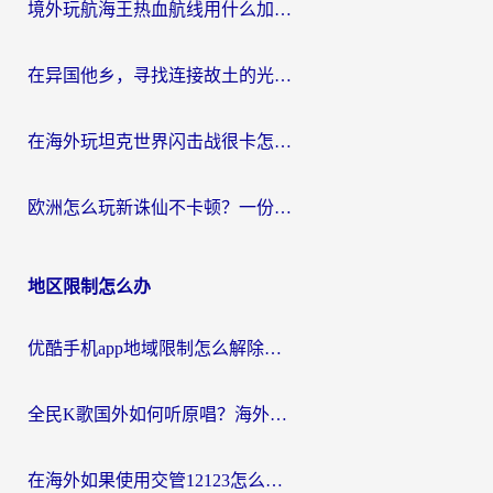
境外玩航海王热血航线用什么加速器？2026海外玩家实测最优方案（附欧洲问道堡垒前线加速技巧）
在异国他乡，寻找连接故土的光明大陆免费加速器
在海外玩坦克世界闪击战很卡怎么办？老玩家亲测有效的加速器选择指南
欧洲怎么玩新诛仙不卡顿？一份给海外游子的国服游戏畅玩指南
地区限制怎么办
优酷手机app地域限制怎么解除？海外党亲测有效的追剧方案
全民K歌国外如何听原唱？海外党亲测有效的回国加速器选择指南
在海外如果使用交管12123怎么处理？留学生亲测有效的回国加速方案