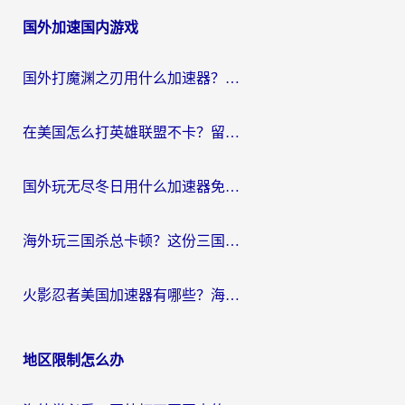
章
国外加速国内游戏
导
航
国外打魔渊之刃用什么加速器？2026海外玩家国服游戏加速全攻略（附闪耀暖暖&复苏的魔女避坑指南）
在美国怎么打英雄联盟不卡？留学生亲测的国服游戏加速全攻略
国外玩无尽冬日用什么加速器免费？海外党国服游戏加速避坑指南
海外玩三国杀总卡顿？这份三国杀游戏加速器指南帮你告别延迟烦恼
火影忍者美国加速器有哪些？海外党亲测的国服游戏加速全攻略（含菲律宾玩三国之刃守望黎明技巧）
地区限制怎么办