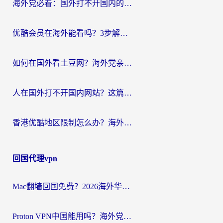
海外党必看：国外打不开国内的app怎么办？3步解决你的乡愁
优酷会员在海外能看吗？3步解决海外追剧难题，附实测好用加速器推荐
如何在国外看土豆网？海外党亲测有效的追剧加速器选择指南
人在国外打不开国内网站？这篇攻略帮你无缝解锁国内资源（附交管12123使用技巧）
香港优酷地区限制怎么办？海外党亲测有效的追剧解决方案
回国代理vpn
Mac翻墙回国免费？2026海外华人亲测：从CCTV5直播到国内APP，这样选加速器才靠谱
Proton VPN中国能用吗？海外党选回国加速器的避坑指南（附番茄加速器实测）