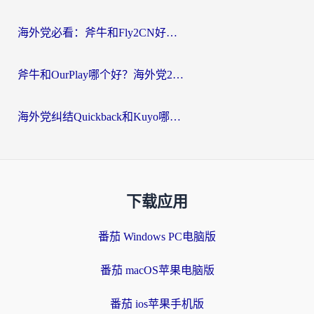
海外党必看：斧牛和Fly2CN好用吗？3招教你选对回国加速器（附免费试用攻略）
斧牛和OurPlay哪个好？海外党2026亲测：选对加速器，国内资源秒加载
海外党纠结Quickback和Kuyo哪个好？选对回国加速器才能无缝刷国内资源
下载应用
番茄 Windows PC电脑版
番茄 macOS苹果电脑版
番茄 ios苹果手机版