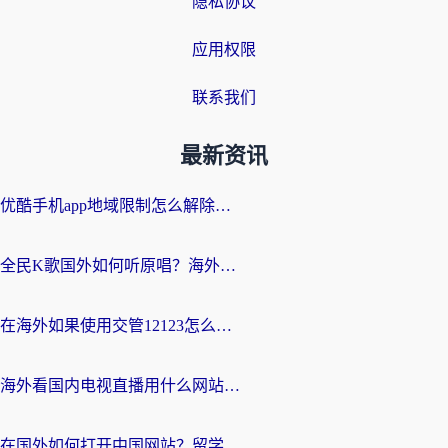
隐私协议
应用权限
联系我们
最新资讯
优酷手机app地域限制怎么解除？海外党亲测有效的追剧方案
全民K歌国外如何听原唱？海外党亲测有效的回国加速器选择指南
在海外如果使用交管12123怎么处理？留学生亲测有效的回国加速方案
海外看国内电视直播用什么网站比较好？一篇解决你所有追剧难题的实用指南
在国外如何打开中国网站？留学生与海外华人的无缝访问指南