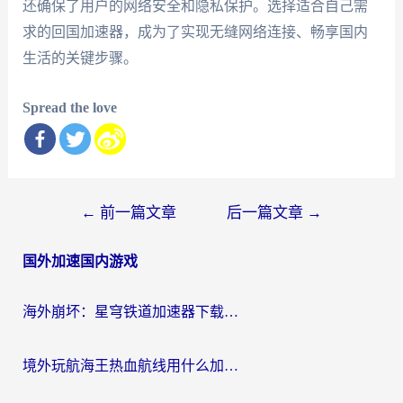
还确保了用户的网络安全和隐私保护。选择适合自己需
求的回国加速器，成为了实现无缝网络连接、畅享国内
生活的关键步骤。
Spread the love
文
←
前一篇文章
后一篇文章
→
章
国外加速国内游戏
导
航
海外崩坏：星穹铁道加速器下载安装：一份给游子的终极网络指南
境外玩航海王热血航线用什么加速器？2026海外玩家实测最优方案（附欧洲问道堡垒前线加速技巧）