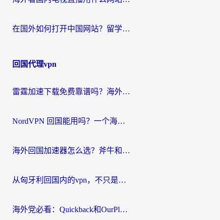
在国外如何打开中国网站？留学生与海外华人的无缝访问指南
回国代理vpn
雷霆加速下载免费靠谱吗？海外党选回国加速器的避坑指南（附热门工具对比）
NordVPN 回国能用吗？一个海外用户必须面对的真实困境
海外回国加速器怎么选？斧牛和海龟哪个好？一篇帮你避开坑的实用指南
从匈牙利回国内的vpn，不只是为了刷剧那么简单
海外党必看：Quickback和OurPlay好用吗？3分钟选对回国加速器，无缝刷剧玩游戏