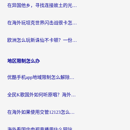
在异国他乡，寻找连接故土的光明大陆免费加速器
在海外玩坦克世界闪击战很卡怎么办？老玩家亲测有效的加速器选择指南
欧洲怎么玩新诛仙不卡顿？一份给海外游子的国服游戏畅玩指南
地区限制怎么办
优酷手机app地域限制怎么解除？海外党亲测有效的追剧方案
全民K歌国外如何听原唱？海外党亲测有效的回国加速器选择指南
在海外如果使用交管12123怎么处理？留学生亲测有效的回国加速方案
海外看国内电视直播用什么网站比较好？一篇解决你所有追剧难题的实用指南