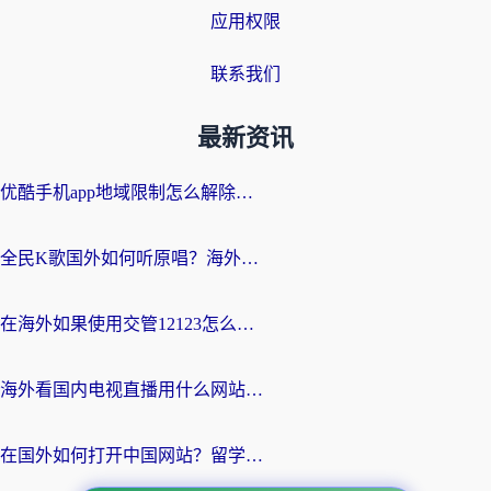
应用权限
联系我们
最新资讯
优酷手机app地域限制怎么解除？海外党亲测有效的追剧方案
全民K歌国外如何听原唱？海外党亲测有效的回国加速器选择指南
在海外如果使用交管12123怎么处理？留学生亲测有效的回国加速方案
海外看国内电视直播用什么网站比较好？一篇解决你所有追剧难题的实用指南
在国外如何打开中国网站？留学生与海外华人的无缝访问指南