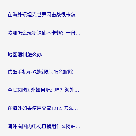
在海外玩坦克世界闪击战很卡怎么办？老玩家亲测有效的加速器选择指南
欧洲怎么玩新诛仙不卡顿？一份给海外游子的国服游戏畅玩指南
地区限制怎么办
优酷手机app地域限制怎么解除？海外党亲测有效的追剧方案
全民K歌国外如何听原唱？海外党亲测有效的回国加速器选择指南
在海外如果使用交管12123怎么处理？留学生亲测有效的回国加速方案
海外看国内电视直播用什么网站比较好？一篇解决你所有追剧难题的实用指南