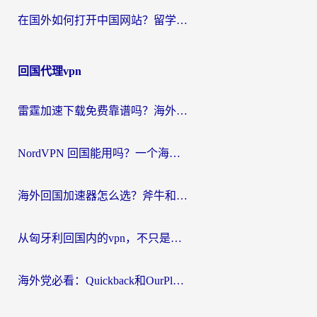
在国外如何打开中国网站？留学生与海外华人的无缝访问指南
回国代理vpn
雷霆加速下载免费靠谱吗？海外党选回国加速器的避坑指南（附热门工具对比）
NordVPN 回国能用吗？一个海外用户必须面对的真实困境
海外回国加速器怎么选？斧牛和海龟哪个好？一篇帮你避开坑的实用指南
从匈牙利回国内的vpn，不只是为了刷剧那么简单
海外党必看：Quickback和OurPlay好用吗？3分钟选对回国加速器，无缝刷剧玩游戏