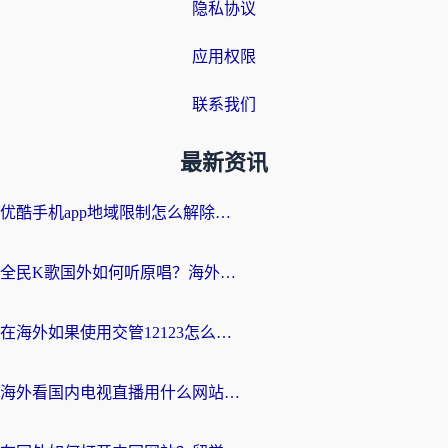
隐私协议
应用权限
联系我们
最新资讯
优酷手机app地域限制怎么解除？海外党亲测有效的追剧方案
全民K歌国外如何听原唱？海外党亲测有效的回国加速器选择指南
在海外如果使用交管12123怎么处理？留学生亲测有效的回国加速方案
海外看国内电视直播用什么网站比较好？一篇解决你所有追剧难题的实用指南