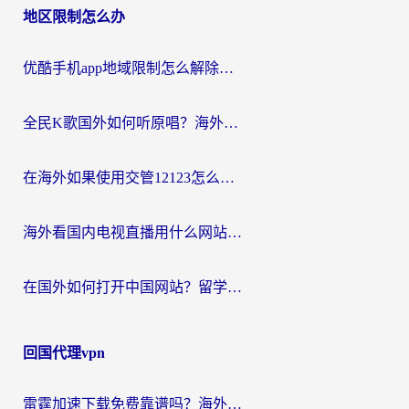
地区限制怎么办
优酷手机app地域限制怎么解除？海外党亲测有效的追剧方案
全民K歌国外如何听原唱？海外党亲测有效的回国加速器选择指南
在海外如果使用交管12123怎么处理？留学生亲测有效的回国加速方案
海外看国内电视直播用什么网站比较好？一篇解决你所有追剧难题的实用指南
在国外如何打开中国网站？留学生与海外华人的无缝访问指南
回国代理vpn
雷霆加速下载免费靠谱吗？海外党选回国加速器的避坑指南（附热门工具对比）