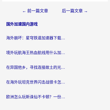
文
←
前一篇文章
后一篇文章
→
章
国外加速国内游戏
导
航
海外崩坏：星穹铁道加速器下载安装：一份给游子的终极网络指南
境外玩航海王热血航线用什么加速器？2026海外玩家实测最优方案（附欧洲问道堡垒前线加速技巧）
在异国他乡，寻找连接故土的光明大陆免费加速器
在海外玩坦克世界闪击战很卡怎么办？老玩家亲测有效的加速器选择指南
欧洲怎么玩新诛仙不卡顿？一份给海外游子的国服游戏畅玩指南