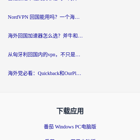
NordVPN 回国能用吗？一个海外用户必须面对的真实困境
海外回国加速器怎么选？斧牛和海龟哪个好？一篇帮你避开坑的实用指南
从匈牙利回国内的vpn，不只是为了刷剧那么简单
海外党必看：Quickback和OurPlay好用吗？3分钟选对回国加速器，无缝刷剧玩游戏
下载应用
番茄 Windows PC电脑版