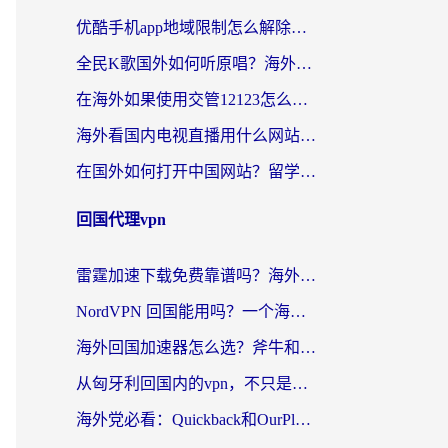
优酷手机app地域限制怎么解除？海外党亲测有效的追剧方案
全民K歌国外如何听原唱？海外党亲测有效的回国加速器选择指南
在海外如果使用交管12123怎么处理？留学生亲测有效的回国加速方案
海外看国内电视直播用什么网站比较好？一篇解决你所有追剧难题的实用指南
在国外如何打开中国网站？留学生与海外华人的无缝访问指南
回国代理vpn
雷霆加速下载免费靠谱吗？海外党选回国加速器的避坑指南（附热门工具对比）
NordVPN 回国能用吗？一个海外用户必须面对的真实困境
海外回国加速器怎么选？斧牛和海龟哪个好？一篇帮你避开坑的实用指南
从匈牙利回国内的vpn，不只是为了刷剧那么简单
海外党必看：Quickback和OurPlay好用吗？3分钟选对回国加速器，无缝刷剧玩游戏