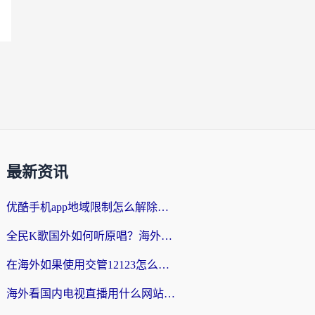
最新资讯
优酷手机app地域限制怎么解除？海外党亲测有效的追剧方案
全民K歌国外如何听原唱？海外党亲测有效的回国加速器选择指南
在海外如果使用交管12123怎么处理？留学生亲测有效的回国加速方案
海外看国内电视直播用什么网站比较好？一篇解决你所有追剧难题的实用指南