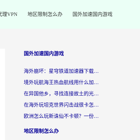
代理VPN
地区限制怎么办
国外加速国内游戏
国外加速国内游戏
海外崩坏：星穹铁道加速器下载安装：一份给游子的终极网络指南
境外玩航海王热血航线用什么加速器？2026海外玩家实测最优方案（附欧洲问道堡垒前线加速技巧）
在异国他乡，寻找连接故土的光明大陆免费加速器
在海外玩坦克世界闪击战很卡怎么办？老玩家亲测有效的加速器选择指南
欧洲怎么玩新诛仙不卡顿？一份给海外游子的国服游戏畅玩指南
地区限制怎么办