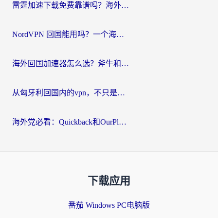
雷霆加速下载免费靠谱吗？海外党选回国加速器的避坑指南（附热门工具对比）
NordVPN 回国能用吗？一个海外用户必须面对的真实困境
海外回国加速器怎么选？斧牛和海龟哪个好？一篇帮你避开坑的实用指南
从匈牙利回国内的vpn，不只是为了刷剧那么简单
海外党必看：Quickback和OurPlay好用吗？3分钟选对回国加速器，无缝刷剧玩游戏
下载应用
番茄 Windows PC电脑版