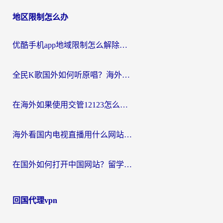
地区限制怎么办
优酷手机app地域限制怎么解除？海外党亲测有效的追剧方案
全民K歌国外如何听原唱？海外党亲测有效的回国加速器选择指南
在海外如果使用交管12123怎么处理？留学生亲测有效的回国加速方案
海外看国内电视直播用什么网站比较好？一篇解决你所有追剧难题的实用指南
在国外如何打开中国网站？留学生与海外华人的无缝访问指南
回国代理vpn