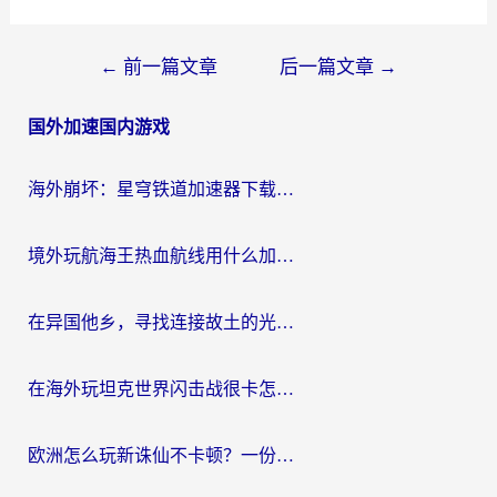
文
←
前一篇文章
后一篇文章
→
章
国外加速国内游戏
导
航
海外崩坏：星穹铁道加速器下载安装：一份给游子的终极网络指南
境外玩航海王热血航线用什么加速器？2026海外玩家实测最优方案（附欧洲问道堡垒前线加速技巧）
在异国他乡，寻找连接故土的光明大陆免费加速器
在海外玩坦克世界闪击战很卡怎么办？老玩家亲测有效的加速器选择指南
欧洲怎么玩新诛仙不卡顿？一份给海外游子的国服游戏畅玩指南