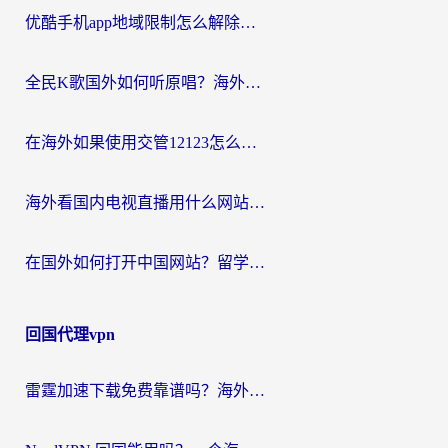
优酷手机app地域限制怎么解除？海外党亲测有效的追剧方案
全民K歌国外如何听原唱？海外党亲测有效的回国加速器选择指南
在海外如果使用交管12123怎么处理？留学生亲测有效的回国加速方案
海外看国内电视直播用什么网站比较好？一篇解决你所有追剧难题的实用指南
在国外如何打开中国网站？留学生与海外华人的无缝访问指南
回国代理vpn
雷霆加速下载免费靠谱吗？海外党选回国加速器的避坑指南（附热门工具对比）