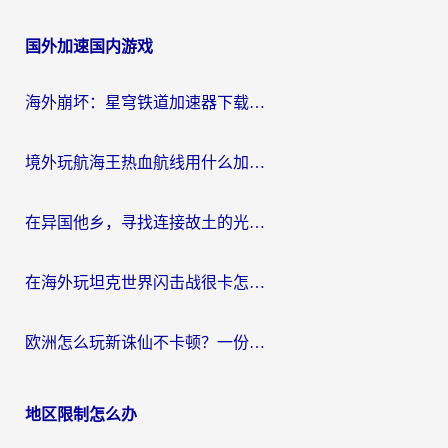
章
国外加速国内游戏
导
航
海外崩坏：星穹铁道加速器下载安装：一份给游子的终极网络指南
境外玩航海王热血航线用什么加速器？2026海外玩家实测最优方案（附欧洲问道堡垒前线加速技巧）
在异国他乡，寻找连接故土的光明大陆免费加速器
在海外玩坦克世界闪击战很卡怎么办？老玩家亲测有效的加速器选择指南
欧洲怎么玩新诛仙不卡顿？一份给海外游子的国服游戏畅玩指南
地区限制怎么办