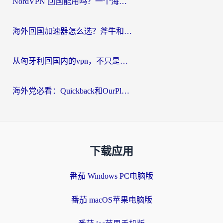
NordVPN 回国能用吗？一个海外用户必须面对的真实困境
海外回国加速器怎么选？斧牛和海龟哪个好？一篇帮你避开坑的实用指南
从匈牙利回国内的vpn，不只是为了刷剧那么简单
海外党必看：Quickback和OurPlay好用吗？3分钟选对回国加速器，无缝刷剧玩游戏
下载应用
番茄 Windows PC电脑版
番茄 macOS苹果电脑版