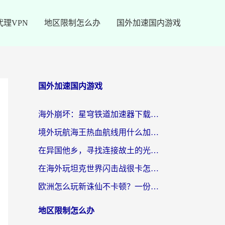
代理VPN
地区限制怎么办
国外加速国内游戏
国外加速国内游戏
海外崩坏：星穹铁道加速器下载安装：一份给游子的终极网络指南
境外玩航海王热血航线用什么加速器？2026海外玩家实测最优方案（附欧洲问道堡垒前线加速技巧）
在异国他乡，寻找连接故土的光明大陆免费加速器
在海外玩坦克世界闪击战很卡怎么办？老玩家亲测有效的加速器选择指南
欧洲怎么玩新诛仙不卡顿？一份给海外游子的国服游戏畅玩指南
地区限制怎么办