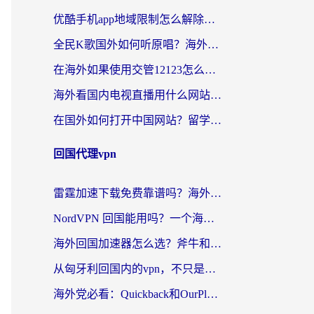
优酷手机app地域限制怎么解除？海外党亲测有效的追剧方案
全民K歌国外如何听原唱？海外党亲测有效的回国加速器选择指南
在海外如果使用交管12123怎么处理？留学生亲测有效的回国加速方案
海外看国内电视直播用什么网站比较好？一篇解决你所有追剧难题的实用指南
在国外如何打开中国网站？留学生与海外华人的无缝访问指南
回国代理vpn
雷霆加速下载免费靠谱吗？海外党选回国加速器的避坑指南（附热门工具对比）
NordVPN 回国能用吗？一个海外用户必须面对的真实困境
海外回国加速器怎么选？斧牛和海龟哪个好？一篇帮你避开坑的实用指南
从匈牙利回国内的vpn，不只是为了刷剧那么简单
海外党必看：Quickback和OurPlay好用吗？3分钟选对回国加速器，无缝刷剧玩游戏