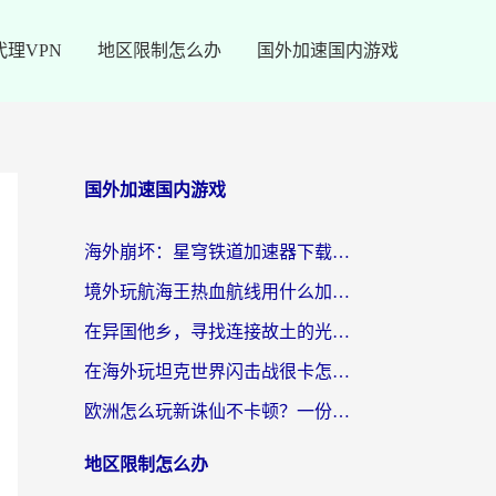
代理VPN
地区限制怎么办
国外加速国内游戏
国外加速国内游戏
海外崩坏：星穹铁道加速器下载安装：一份给游子的终极网络指南
境外玩航海王热血航线用什么加速器？2026海外玩家实测最优方案（附欧洲问道堡垒前线加速技巧）
在异国他乡，寻找连接故土的光明大陆免费加速器
在海外玩坦克世界闪击战很卡怎么办？老玩家亲测有效的加速器选择指南
欧洲怎么玩新诛仙不卡顿？一份给海外游子的国服游戏畅玩指南
地区限制怎么办