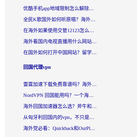
优酷手机app地域限制怎么解除？海外党亲测有效的追剧方案
全民K歌国外如何听原唱？海外党亲测有效的回国加速器选择指南
在海外如果使用交管12123怎么处理？留学生亲测有效的回国加速方案
海外看国内电视直播用什么网站比较好？一篇解决你所有追剧难题的实用指南
在国外如何打开中国网站？留学生与海外华人的无缝访问指南
回国代理vpn
雷霆加速下载免费靠谱吗？海外党选回国加速器的避坑指南（附热门工具对比）
NordVPN 回国能用吗？一个海外用户必须面对的真实困境
海外回国加速器怎么选？斧牛和海龟哪个好？一篇帮你避开坑的实用指南
从匈牙利回国内的vpn，不只是为了刷剧那么简单
海外党必看：Quickback和OurPlay好用吗？3分钟选对回国加速器，无缝刷剧玩游戏