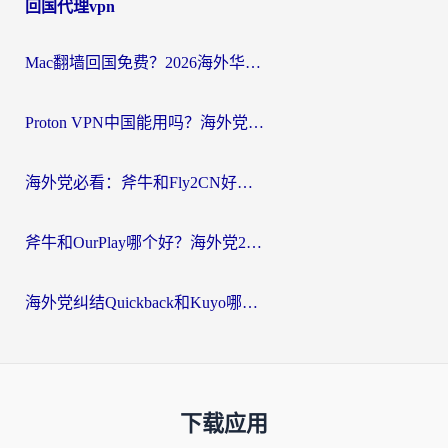
回国代理vpn
Mac翻墙回国免费？2026海外华人亲测：从CCTV5直播到国内APP，这样选加速器才靠谱
Proton VPN中国能用吗？海外党选回国加速器的避坑指南（附番茄加速器实测）
海外党必看：斧牛和Fly2CN好用吗？3招教你选对回国加速器（附免费试用攻略）
斧牛和OurPlay哪个好？海外党2026亲测：选对加速器，国内资源秒加载
海外党纠结Quickback和Kuyo哪个好？选对回国加速器才能无缝刷国内资源
下载应用