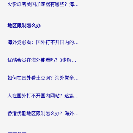
火影忍者美国加速器有哪些？海外党亲测的国服游戏加速全攻略（含菲律宾玩三国之刃守望黎明技巧）
地区限制怎么办
海外党必看：国外打不开国内的app怎么办？3步解决你的乡愁
优酷会员在海外能看吗？3步解决海外追剧难题，附实测好用加速器推荐
如何在国外看土豆网？海外党亲测有效的追剧加速器选择指南
人在国外打不开国内网站？这篇攻略帮你无缝解锁国内资源（附交管12123使用技巧）
香港优酷地区限制怎么办？海外党亲测有效的追剧解决方案