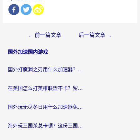
文
←
前一篇文章
后一篇文章
→
章
国外加速国内游戏
导
航
国外打魔渊之刃用什么加速器？2026海外玩家国服游戏加速全攻略（附闪耀暖暖&复苏的魔女避坑指南）
在美国怎么打英雄联盟不卡？留学生亲测的国服游戏加速全攻略
国外玩无尽冬日用什么加速器免费？海外党国服游戏加速避坑指南
海外玩三国杀总卡顿？这份三国杀游戏加速器指南帮你告别延迟烦恼