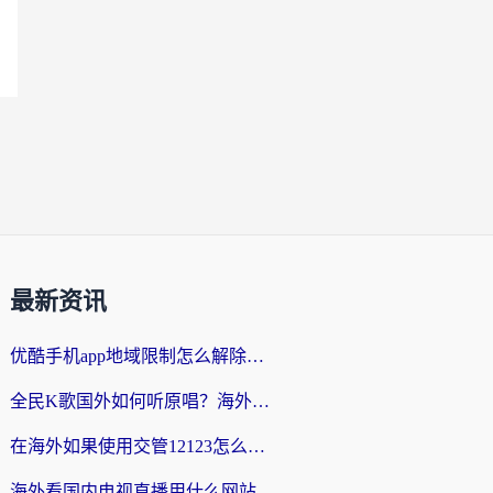
最新资讯
优酷手机app地域限制怎么解除？海外党亲测有效的追剧方案
全民K歌国外如何听原唱？海外党亲测有效的回国加速器选择指南
在海外如果使用交管12123怎么处理？留学生亲测有效的回国加速方案
海外看国内电视直播用什么网站比较好？一篇解决你所有追剧难题的实用指南