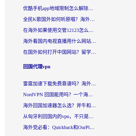
优酷手机app地域限制怎么解除？海外党亲测有效的追剧方案
全民K歌国外如何听原唱？海外党亲测有效的回国加速器选择指南
在海外如果使用交管12123怎么处理？留学生亲测有效的回国加速方案
海外看国内电视直播用什么网站比较好？一篇解决你所有追剧难题的实用指南
在国外如何打开中国网站？留学生与海外华人的无缝访问指南
回国代理vpn
雷霆加速下载免费靠谱吗？海外党选回国加速器的避坑指南（附热门工具对比）
NordVPN 回国能用吗？一个海外用户必须面对的真实困境
海外回国加速器怎么选？斧牛和海龟哪个好？一篇帮你避开坑的实用指南
从匈牙利回国内的vpn，不只是为了刷剧那么简单
海外党必看：Quickback和OurPlay好用吗？3分钟选对回国加速器，无缝刷剧玩游戏