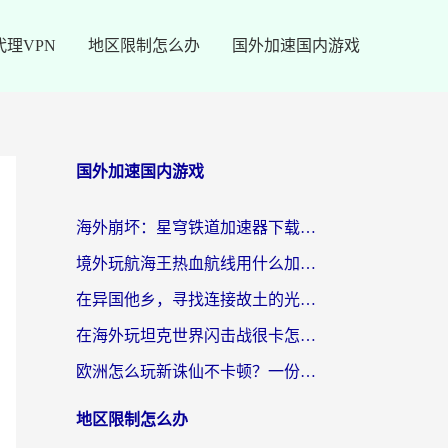
代理VPN
地区限制怎么办
国外加速国内游戏
国外加速国内游戏
海外崩坏：星穹铁道加速器下载安装：一份给游子的终极网络指南
境外玩航海王热血航线用什么加速器？2026海外玩家实测最优方案（附欧洲问道堡垒前线加速技巧）
在异国他乡，寻找连接故土的光明大陆免费加速器
在海外玩坦克世界闪击战很卡怎么办？老玩家亲测有效的加速器选择指南
欧洲怎么玩新诛仙不卡顿？一份给海外游子的国服游戏畅玩指南
地区限制怎么办