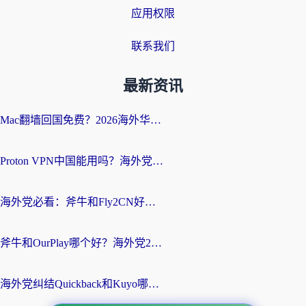
应用权限
联系我们
最新资讯
Mac翻墙回国免费？2026海外华人亲测：从CCTV5直播到国内APP，这样选加速器才靠谱
Proton VPN中国能用吗？海外党选回国加速器的避坑指南（附番茄加速器实测）
海外党必看：斧牛和Fly2CN好用吗？3招教你选对回国加速器（附免费试用攻略）
斧牛和OurPlay哪个好？海外党2026亲测：选对加速器，国内资源秒加载
海外党纠结Quickback和Kuyo哪个好？选对回国加速器才能无缝刷国内资源