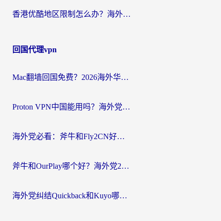
香港优酷地区限制怎么办？海外党亲测有效的追剧解决方案
回国代理vpn
Mac翻墙回国免费？2026海外华人亲测：从CCTV5直播到国内APP，这样选加速器才靠谱
Proton VPN中国能用吗？海外党选回国加速器的避坑指南（附番茄加速器实测）
海外党必看：斧牛和Fly2CN好用吗？3招教你选对回国加速器（附免费试用攻略）
斧牛和OurPlay哪个好？海外党2026亲测：选对加速器，国内资源秒加载
海外党纠结Quickback和Kuyo哪个好？选对回国加速器才能无缝刷国内资源