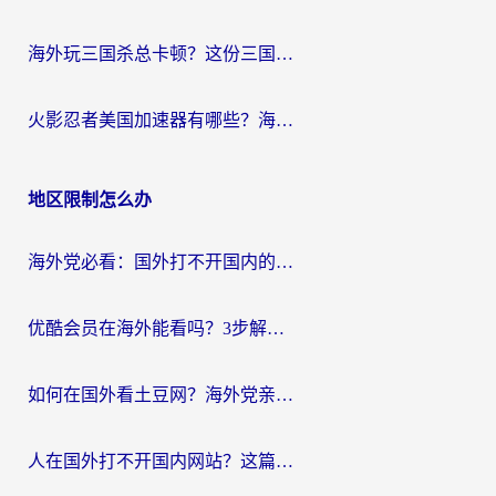
海外玩三国杀总卡顿？这份三国杀游戏加速器指南帮你告别延迟烦恼
火影忍者美国加速器有哪些？海外党亲测的国服游戏加速全攻略（含菲律宾玩三国之刃守望黎明技巧）
地区限制怎么办
海外党必看：国外打不开国内的app怎么办？3步解决你的乡愁
优酷会员在海外能看吗？3步解决海外追剧难题，附实测好用加速器推荐
如何在国外看土豆网？海外党亲测有效的追剧加速器选择指南
人在国外打不开国内网站？这篇攻略帮你无缝解锁国内资源（附交管12123使用技巧）